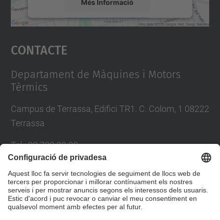
Més Informació
Accepta
Contacte
powered by
Usercentrics Consent
Management Platform
Departament de Màquines i Motors
Tèrmics
Campus de Terrassa, Edifici TR1. C. Colom, 1 08222
Terrassa
Tel.
:
93 739 82 90
E-mail
:
asdi.utgct@upc.edu
Directori UPC
Formulari de contacte