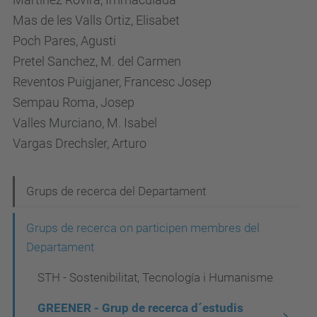
Mas de les Valls Ortiz, Elisabet
Poch Pares, Agusti
Pretel Sanchez, M. del Carmen
Reventos Puigjaner, Francesc Josep
Sempau Roma, Josep
Valles Murciano, M. Isabel
Vargas Drechsler, Arturo
N
Grups de recerca del Departament
a
Grups de recerca on participen membres del
v
Departament
e
STH - Sostenibilitat, Tecnología i Humanisme
g
a
GREENER - Grup de recerca d´estudis