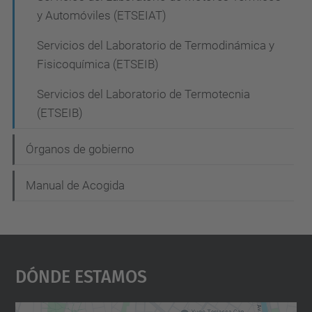
a
y Automóviles (ETSEIAT)
c
Servicios del Laboratorio de Termodinámica y
i
Fisicoquímica (ETSEIB)
ó
Servicios del Laboratorio de Termotecnia
n
(ETSEIB)
Órganos de gobierno
Manual de Acogida
Dónde Estamos