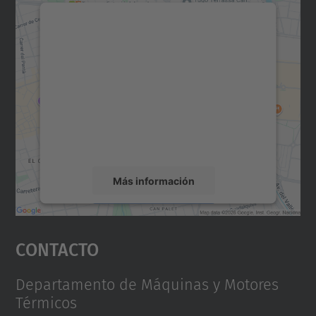
Necesitamos su consentimiento
para cargar el servicio Google
Maps.
Utilizamos un servicio de terceros para
incrustar contenido de mapas que puede
recopilar datos sobre su actividad. Le
rogamos que revise los detalles y acepte el
servicio para ver este mapa.
Más información
Aceptar
Contacto
powered by
Usercentrics Consent
Management Platform
Departamento de Máquinas y Motores
Térmicos