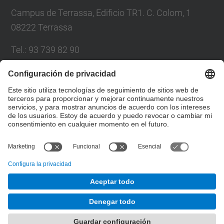
Campus de Terrassa, Edificio TR1. C. Colom, 1
08222 Terrassa
Tel.
:
93 739 82 90
Correo
:
asdi.utgct@upc.edu
Directorio UPC
Formulario de contacto
© UPC
Departamento de Máquinas y Motores Térmicos.
MMT.
Desarrollado con