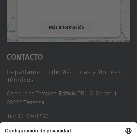
rogamos que revise los detalles y acepte el
servicio para ver este mapa.
Más información
Aceptar
Contacto
powered by
Usercentrics Consent
Management Platform
Departamento de Máquinas y Motores
Térmicos
Campus de Terrassa, Edificio TR1. C. Colom, 1
08222 Terrassa
Tel.
:
93 739 82 90
Correo
:
asdi.utgct@upc.edu