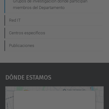
Grupos de investigación donde participan
e
miembros del Departamento
g
a
Red IT
c
Centros específicos
i
ó
Publicaciones
n
Dónde Estamos
Necesitamos su consentimiento
para cargar el servicio Google